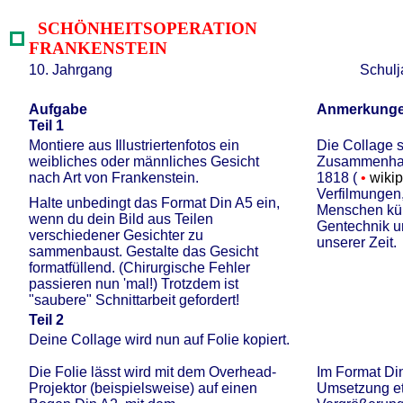
SCHÖNHEITSOPERATION
FRANKENSTEIN
10. Jahrgang
Schulj
Aufgabe
Anmerkung
Teil 1
Montiere aus Illustriertenfotos ein
Die Collage st
weibliches oder männliches Gesicht
Zusammenha
nach Art von Frankenstein.
1818 (
•
wiki
Verfilmungen,
Halte unbedingt das Format Din A5 ein,
Menschen küns
wenn du dein Bild aus Teilen
Gentechnik u
verschiedener Gesichter zu
unserer Zeit.
sammenbaust. Gestalte das Gesicht
formatfüllend. (Chirurgische Fehler
passieren nun 'mal!) Trotzdem ist
"saubere" Schnittarbeit gefordert!
Teil 2
Deine Collage wird nun auf Folie kopiert.
Die Folie lässt wird mit dem Overhead-
Im Format Din
Projektor (beispielsweise) auf einen
Umsetzung et