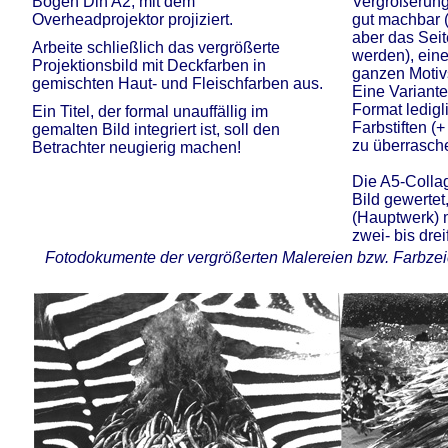
Bogen Din A2, mit dem
Vergrößerung 
Overheadprojektor projiziert.
gut machbar (
aber das Seit
Arbeite schließlich das vergrößerte
werden), ein
Projektionsbild mit Deckfarben in
ganzen Motiv
gemischten Haut- und Fleischfarben aus.
Eine Variante
Format ledigl
Ein Titel, der formal unauffällig im
Farbstiften (
gemalten Bild integriert ist, soll den
zu überrasch
Betrachter neugierig machen!
Die A5-Colla
Bild gewerte
(Hauptwerk) 
zwei- bis drei
Fotodokumente der vergrößerten Malereien bzw. Farbzeic