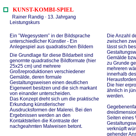
KUNST-KOMBI-SPIEL
Rainer Randig · 13. Jahrgang
Leistungskurs
Ein "Wegesystem" in der Bildsprache
Die Anzahl de
unterschiedlicher Künstler - Ein
zwischen zwei
Anlegespiel aus quadratischen Bildern
lässt sich be
Gestaltungsw
Die Grundlage für diese Bildarbeit sind
Gemälde bzw.
genormte quadratische Bildformate (hier
zu Grunde gel
25x25 cm) und mehrere
mehreren wär
Großreproduktionen verschiedener
innerhalb des
Gemälde, deren formale
Herausforder
Gestaltungsweisen einen deutlichen
Die hier erpr
Eigenwert besitzen und die sich markant
ähnlich in j
von einander unterscheiden.
werden.
Das Konzept dreht sich um die praktische
Erkundung künstlerischer
Gegebenenfal
Ausdrucksformen der Malerei. Bei den
dreidimension
Ergebnissen werden an den
Seiten eines 
Kontaktstellen die Kontraste der
Gestaltungsw
nachgeahmten Malweisen betont.
verknüpft wür
gehender Ans