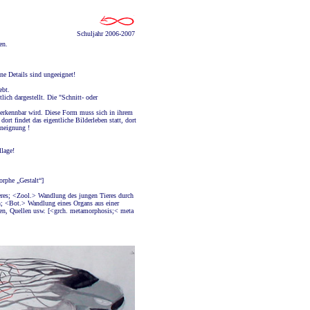
Schuljahr 2006-2007
en.
e Details sind ungeeignet!
ebt.
lich dargestellt. Die "Schnitt- oder
!) erkennbar wird. Diese Form muss sich in ihrem
ort findet das eigentliche Bilderleben statt, dort
Aneignung !
llage!
orphe „Gestalt“]
res; <Zool.> Wandlung des jungen Tieres durch
ch; <Bot.> Wandlung eines Organs aus einer
zen, Quellen usw. [<grch. metamorphosis;< meta