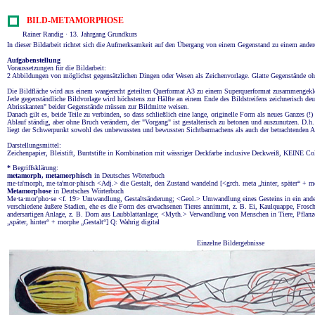
BILD-METAMORPHOSE
Rainer Randig · 13. Jahrgang Grundkurs
In dieser Bildarbeit richtet sich die Aufmerksamkeit auf den Übergang von einem Gegenstand zu einem ander
Aufgabenstellung
Voraussetzungen für die Bildarbeit:
2 Abbildungen von möglichst gegensätzlichen Dingen oder Wesen als Zeichenvorlage. Glatte Gegenstände ohn
Die Bildfläche wird aus einem waagerecht geteilten Querformat A3 zu einem Superquerformat zusammengekl
Jede gegenständliche Bildvorlage wird höchstens zur Hälfte an einem Ende des Bildstreifens zeichnerisch deut
Abrisskanten" beider Gegenstände müssen zur Bildmitte weisen.
Danach gilt es, beide Teile zu verbinden, so dass schließlich eine lange, originelle Form als neues Ganzes (
Ablauf ständig, aber ohne Bruch verändern, der "Vorgang" ist gestalterisch zu betonen und auszunutzen. D.h. d
liegt der Schwerpunkt sowohl des unbewussten und bewussten Sichtbarmachens als auch der betrachtenden 
Darstellungsmittel:
Zeichenpapier, Bleistift, Buntstifte in Kombination mit wässriger Deckfarbe inclusive Deckweiß, KEINE Co
*
Begriffsklärung:
metamorph, metamorphisch
in Deutsches Wörterbuch
me·ta'morph, me·ta'mor·phisch <Adj.> die Gestalt, den Zustand wandelnd [<grch. meta „hinter, später“ + m
Metamorphose
in Deutsches Wörterbuch
Me·ta·mor'pho·se <f. 19> Umwandlung, Gestaltsänderung; <Geol.> Umwandlung eines Gesteins in ein ande
verschiedene äußere Stadien, ehe es die Form des erwachsenen Tieres annimmt, z. B. Ei, Kaul­quappe, Fros
andersartigen Anlage, z. B. Dorn aus Laubblattanlage; <Myth.> Verwandlung von Menschen in Tiere, Pflan
„später, hinter“ + morphe „Ge­stalt“] Q: Wahrig digital
Einzelne Bildergebnisse