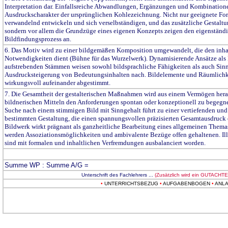
Interpretation dar. Einfallsreiche Abwandlungen, Ergänzungen und Kombinatio
Ausdruckscharakter der ursprünglichen Kohlezeichnung. Nicht nur geeignete For
verwandelnd entwickeln und sich verselbständigen, und das zusätzliche Gestaltu
sondern vor allem die Grundzüge eines eigenen Konzepts zeigen den eigenständ
Bildfindungsprozess an.
6. Das Motiv wird zu einer bildgemäßen Komposition umgewandelt, die den inha
Notwendigkeiten dient (Bühne für das Wurzelwerk). Dynamisierende Ansätze als 
aufstrebenden Stämmen weisen sowohl bildsprachliche Fähigkeiten als auch Sinn
Ausdrucksteigerung von Bedeutungsinhalten nach. Bildelemente und Räumlichk
wirkungsvoll aufeinander abgestimmt.
7. Die Gesamtheit der gestalterischen Maßnahmen wird aus einem Vermögen herau
bildnerischen Mitteln den Anforderungen spontan oder konzeptionell zu begegn
Suche nach einem stimmigen Bild mit Sinngehalt führt zu einer vertiefenden und
bestimmten Gestaltung, die einen spannungsvollen präzisierten Gesamtausdruck e
Bildwerk wirkt prägnant als ganzheitliche Bearbeitung eines allgemeinen Themas
werden Assoziationsmöglichkeiten und ambivalente Bezüge offen gehaltenen. Il
sind mit formalen und inhaltlichen Verfremdungen ausbalanciert worden.
Summe WP : Summe A/G =
Unterschrift des Fachlehrers ...
(Zusätzlich wird ein GUTACHTEN
•
UNTERRICHTSBEZUG
•
AUFGABENBOGEN
•
ANL