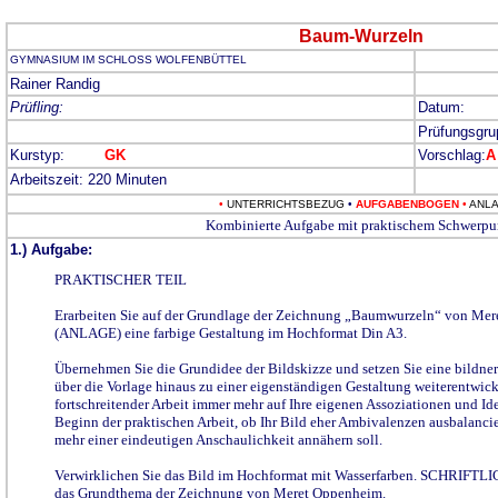
Baum-Wurzeln
GYMNASIUM IM SCHLOSS WOLFENBÜTTEL
Rainer Randig
Prüfling:
Datum: 
Prüfungsgru
Kurstyp:
GK
Vorschlag:
A
Arbeitszeit: 220 Minuten
•
UNTERRICHTSBEZUG
•
AUFGABENBOGEN
•
ANL
Kombinierte Aufgabe mit praktischem Schwerpu
1.) Aufgabe:
PRAKTISCHER TEIL
Erarbeiten Sie auf der Grundlage der Zeichnung „Baumwurzeln“ von Me
(ANLAGE) eine farbige Gestaltung im Hochformat Din A3.
Übernehmen Sie die Grundidee der Bildskizze und setzen Sie eine bildner
über die Vorlage hinaus zu einer eigenständigen Gestaltung weiterentwick
fortschreitender Arbeit immer mehr auf Ihre eigenen Assoziationen und Id
Beginn der praktischen Arbeit, ob Ihr Bild eher Ambivalenzen ausbalancier
mehr einer eindeutigen Anschaulichkeit annähern soll.
Verwirklichen Sie das Bild im Hochformat mit Wasserfarben.
SCHRIFTLIC
das Grundthema der Zeichnung von Meret Oppenheim.