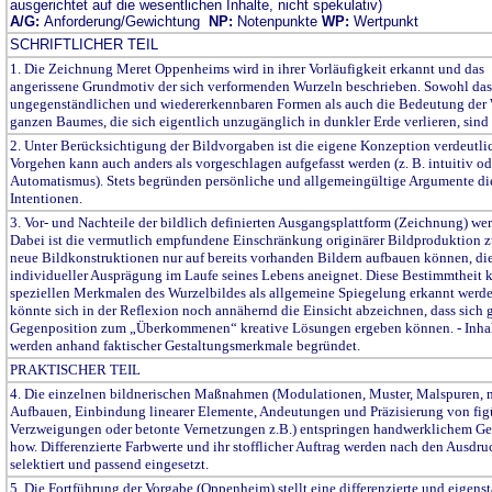
ausgerichtet auf die wesentlichen Inhalte, nicht spekulativ)
A/G:
Anforderung/Gewichtung
NP:
Notenpunkte
WP:
Wertpunkt
SCHRIFTLICHER TEIL
1. Die Zeichnung Meret Oppenheims wird in ihrer Vorläufigkeit erkannt und das
angerissene Grundmotiv der sich verformenden Wurzeln beschrieben. Sowohl das
ungegenständlichen und wiedererkennbaren Formen als auch die Bedeutung der W
ganzen Baumes, die sich eigentlich unzugänglich in dunkler Erde verlieren, sind
2. Unter Berücksichtigung der Bildvorgaben ist die eigene Konzeption verdeutli
Vorgehen kann auch anders als vorgeschlagen aufgefasst werden (z. B. intuitiv od
Automatismus). Stets begründen persönliche und allgemeingültige Argumente di
Intentionen.
3. Vor- und Nachteile der bildlich definierten Ausgangsplattform (Zeichnung) wer
Dabei ist die vermutlich empfundene Einschränkung originärer Bildproduktion zu 
neue Bildkonstruktionen nur auf bereits vorhanden Bildern aufbauen können, di
individueller Ausprägung im Laufe seines Lebens aneignet. Diese Bestimmtheit 
speziellen Merkmalen des Wurzelbildes als allgemeine Spiegelung erkannt werde
könnte sich in der Reflexion noch annähernd die Einsicht abzeichnen, dass sich 
Gegenposition zum „Überkommenen“ kreative Lösungen ergeben können. - Inha
werden anhand faktischer Gestaltungsmerkmale begründet.
PRAKTISCHER TEIL
4. Die einzelnen bildnerischen Maßnahmen (Modulationen, Muster, Malspuren, 
Aufbauen, Einbindung linearer Elemente, Andeutungen und Präzisierung von fig
Verzweigungen oder betonte Vernetzungen z.B.) entspringen handwerklichem G
how. Differenzierte Farbwerte und ihr stofflicher Auftrag werden nach den Ausdr
selektiert und passend eingesetzt.
5. Die Fortführung der Vorgabe (Oppenheim) stellt eine differenzierte und eigens